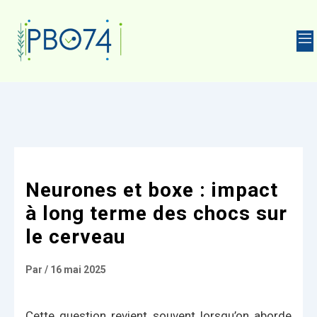
HARMACIE
Neurones et boxe : impact
à long terme des chocs sur
le cerveau
Par
/
16 mai 2025
Cette question revient souvent lorsqu’on aborde