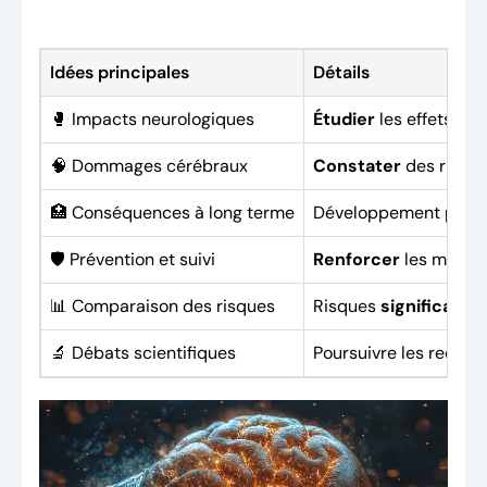
Idées principales
Détails
🥊 Impacts neurologiques
Étudier
les effets des
🧠 Dommages cérébraux
Constater
des risque
🏥 Conséquences à long terme
Développement possi
🛡️ Prévention et suivi
Renforcer
les mesure
📊 Comparaison des risques
Risques
significati
🔬 Débats scientifiques
Poursuivre les recher