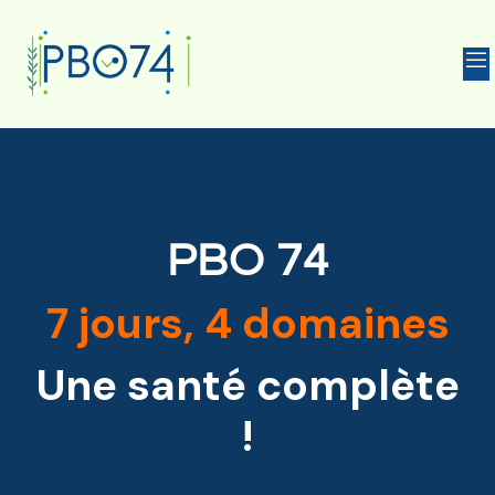
HARMACIE
PBO 74
7 jours, 4 domaines
Une santé complète
!