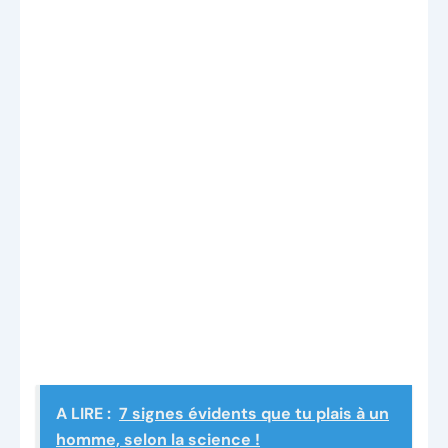
A LIRE :
7 signes évidents que tu plais à un
homme, selon la science !