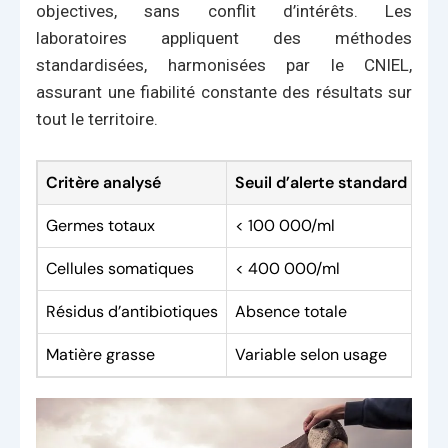
objectives, sans conflit d’intérêts. Les
laboratoires appliquent des méthodes
standardisées, harmonisées par le CNIEL,
assurant une fiabilité constante des résultats sur
tout le territoire.
Critère analysé
Seuil d’alerte standard
Imp
Germes totaux
< 100 000/ml
Pré
Cellules somatiques
< 400 000/ml
Ind
Résidus d’antibiotiques
Absence totale
Évi
Matière grasse
Variable selon usage
Qua