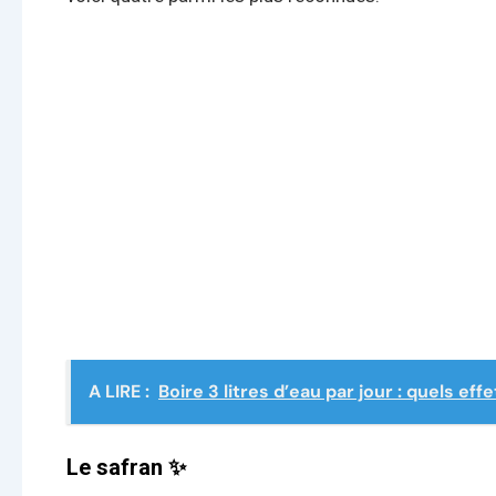
A LIRE :
Boire 3 litres d’eau par jour : quels ef
Le safran ✨